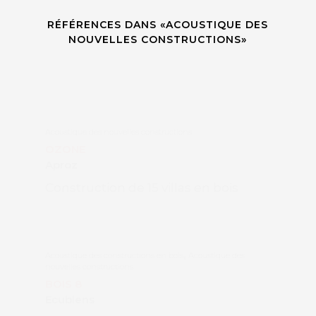
RÉFÉRENCES DANS «ACOUSTIQUE DES
NOUVELLES CONSTRUCTIONS»
Acoustique des nouvelles constructions
OZONE
Aproz
Construction de 15 villas en bois
,
Acoustique des constructions en bois
Acoustique des
nouvelles constructions
BOIS 8
Ecublens