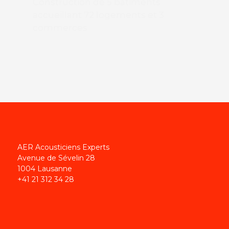
Construction de 5 bâtiments
accueillant 72 logements et 3
commerces
AER Acousticiens Experts
Avenue de Sévelin 28
1004 Lausanne
+41 21 312 34 28