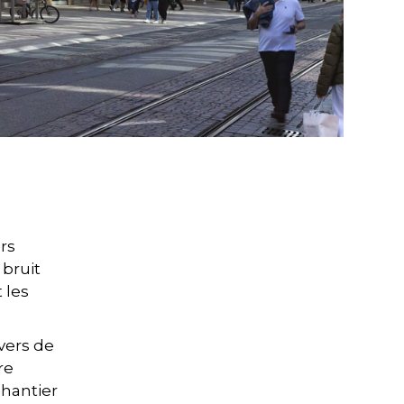
rs
 bruit
 les
avers de
re
chantier