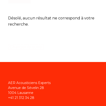
Désolé, aucun résultat ne correspond à votre
recherche.
Charger la suite
AER Acousticiens Experts
Avenue de Sévelin 28
1004 Lausanne
+41 21 312 34 28